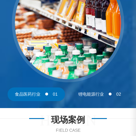
食品医药行业
01
锂电能源行业
02
HETIAN
现场案例
FIELD CASE